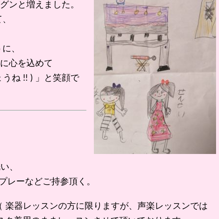
グンと増えました。
て、
うに、
に心を込めて
ね !! ) 」と笑顔で
洗い、
スプレーなどご持参頂く。
 （ 楽器レッスンの方に限りますが、声楽レッスンでは