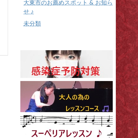
大東市のお薦めスポット & お知ら
せ ♪
未分類