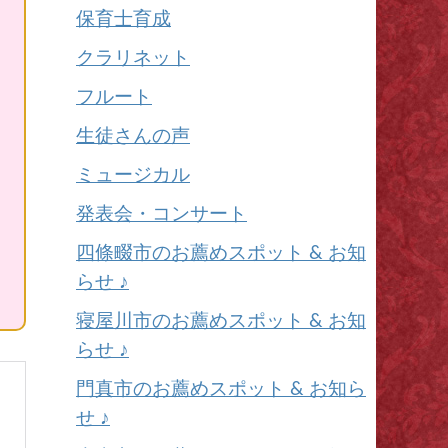
保育士育成
クラリネット
フルート
生徒さんの声
ミュージカル
発表会・コンサート
四條畷市のお薦めスポット & お知
らせ ♪
寝屋川市のお薦めスポット & お知
らせ ♪
門真市のお薦めスポット & お知ら
せ ♪