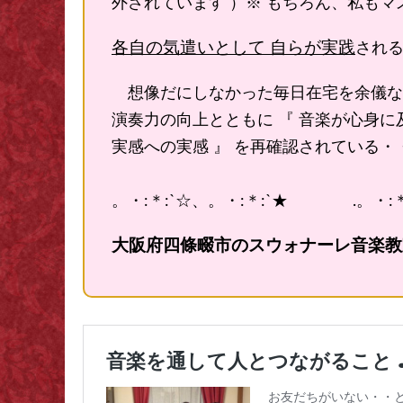
外されています ）※ もちろん、私も
各自の気遣いとして 自らが実践
され
想像だにしなかった毎日在宅を余儀な
演奏力の向上とともに 『 音楽が心身に
実感への実感 』 を再確認されている・・と
。・:＊:`☆、。・:＊:`★ .。・:＊:
大阪府四條畷市のスウォナーレ音楽教室