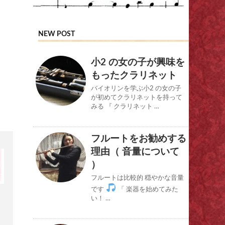
NEW POST
小2 の女の子が興味を
もったクラリネット
バイオリンを学ぶ小2 の女の子
が初めてクラリネットを持って
みる 『 クラリネット …
フルートをお勧めする
理由（ 音量について
）
フルートは比較的 穏やかな音量
です
「 楽器を始めてみた
い！ …