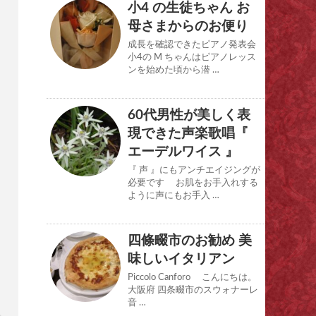
小4 の生徒ちゃん お
母さまからのお便り
成長を確認できたピアノ発表会
小4の M ちゃんはピアノレッス
ンを始めた頃から潜 …
60代男性が美しく表
現できた声楽歌唱『
エーデルワイス 』
『 声 』にもアンチエイジングが
必要です お肌をお手入れする
ように声にもお手入 …
四條畷市のお勧め 美
味しいイタリアン
Piccolo Canforo こんにちは。
大阪府 四条畷市のスウォナーレ
音 …