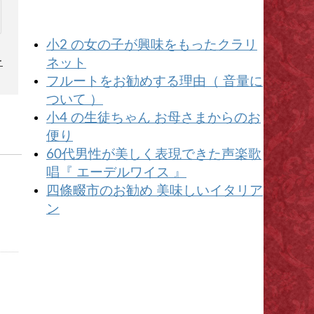
小2 の女の子が興味をもったクラリ
を
ネット
フルートをお勧めする理由（ 音量に
ついて ）
小4 の生徒ちゃん お母さまからのお
便り
60代男性が美しく表現できた声楽歌
唱『 エーデルワイス 』
四條畷市のお勧め 美味しいイタリア
ン