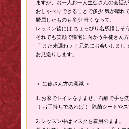
ますが、お一人お一人生徒さんの会話が
おしゃべりできることで多少 気が晴れ
鬱屈したものも多少 軽くなって、
レッスン後には ちょっぴり名残惜しそ
それでも笑顔で帰宅に向かう生徒さん方
「 また来週ね ♪（ 元気にお会いしましょう
お見送りします。
＜ 生徒さん方の意識 ＞
1. お家でトイレをすませ、石鹸で手を
（ お手持ちであれば ） 除菌シートや
2. レッスン中はマスクを着用のまま。