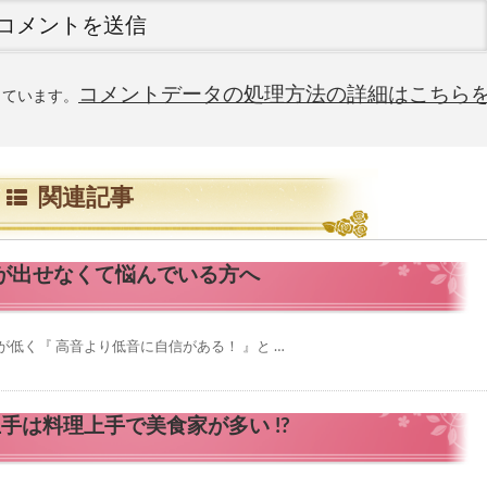
コメントデータの処理方法の詳細はこちら
使っています。
関連記事
が出せなくて悩んでいる方へ
低く『 高音より低音に自信がある！ 』と …
手は料理上手で美食家が多い !?