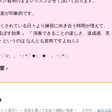
マスク着用のままレッスンさせて頂いております。
る姿が印象的です。
くされている日々より練習に向き合う時間が増えて、
及ぼす効果 』 『 演奏できることの楽しさ、達成感、充
いうのは なんとも皮肉ですよね (..;)
`☆、。・:＊:`★:、★ 。・:＊:、
 ♪