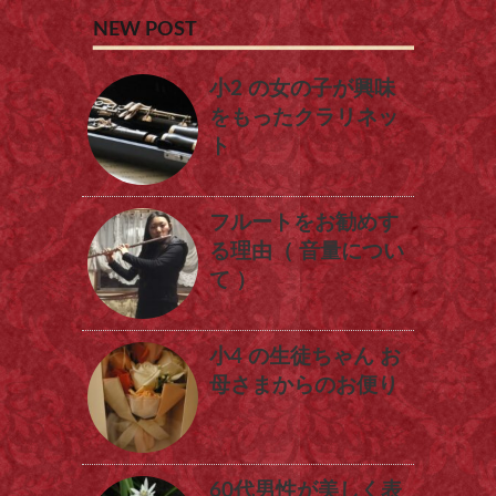
NEW POST
小2 の女の子が興味
をもったクラリネッ
ト
フルートをお勧めす
る理由（ 音量につい
て ）
小4 の生徒ちゃん お
母さまからのお便り
60代男性が美しく表