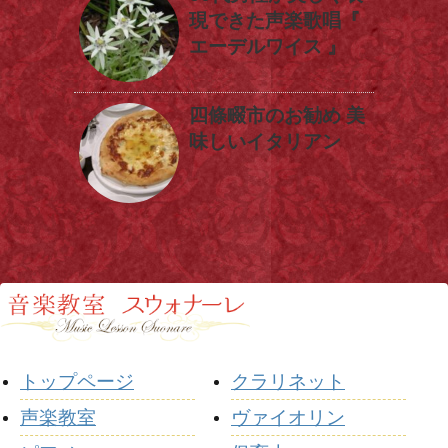
現できた声楽歌唱『
エーデルワイス 』
四條畷市のお勧め 美
味しいイタリアン
トップページ
クラリネット
声楽教室
ヴァイオリン