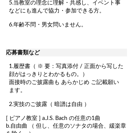
5.当教室の理念に理解・共感し、イベント事
などにも進んで協力・参加できる方。
6.年齢不問・男女問いません。
応募書類など
1.履歴書
（ ※ 要：写真添付 / 正面から写した
顔がはっきりとわかるもの。）
面接時のご披露曲も あらかじめ ご記載願い
ます。
2.実技のご披露（ 暗譜は自由 ）
[
ピアノ教室
] a.J.S. Bach の任意の1曲
b.自由曲 （ 但し、任意のソナタの場合、緩楽章