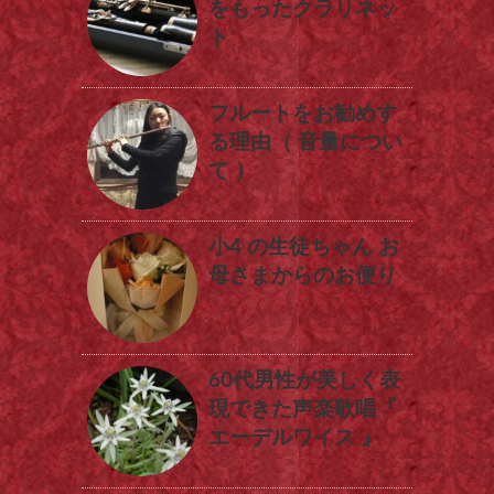
をもったクラリネッ
ト
フルートをお勧めす
る理由（ 音量につい
て ）
小4 の生徒ちゃん お
母さまからのお便り
60代男性が美しく表
現できた声楽歌唱『
エーデルワイス 』