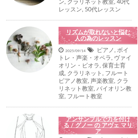
ン
,
クラリネット教室
,
40代
レッスン
,
50代レッスン
リズムが取れないと悩む
人の為のレッスン
ピアノ
,
ボイ
2025/09/14
トレ・声楽・オペラ
,
ヴァイ
オリン・ビオラ
,
保育士育
成
,
クラリネット
,
フルート
ピアノ教室
,
声楽教室
,
クラ
リネット教室
,
バイオリン教
室
,
フルート教室
アンサンブルで力を付け
る / グノー の アヴェ マリ
ア