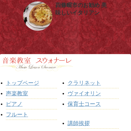
四條畷市のお勧め 美
味しいイタリアン
トップページ
クラリネット
声楽教室
ヴァイオリン
ピアノ
保育士コース
フルート
講師挨拶