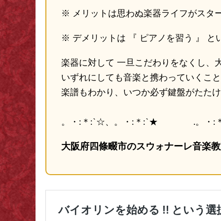
※ メリットは思わぬ楽器ライフがスタ
※ デメリットは 『 ピアノを習う 』 
楽器に対して 一旦こだわりをなくし、
いずれにしても音楽と携わっていくこと
楽譜もわかり、いつか必ず鍵盤がたたけ
。・:＊:`☆、。・:＊:`★ .。・:＊:
大阪府四條畷市のスウォナーレ音楽教室