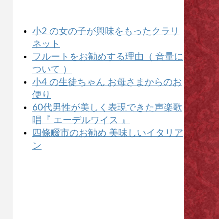
小2 の女の子が興味をもったクラリ
ネット
フルートをお勧めする理由（ 音量に
ついて ）
小4 の生徒ちゃん お母さまからのお
便り
60代男性が美しく表現できた声楽歌
唱『 エーデルワイス 』
四條畷市のお勧め 美味しいイタリア
ン