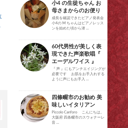
小4 の生徒ちゃん お
母さまからのお便り
教
成長を確認できたピアノ発表会
小4の M ちゃんはピアノレッス
ノ
ンを始めた頃から潜 …
60代男性が美しく表
現できた声楽歌唱『
エーデルワイス 』
『 声 』にもアンチエイジングが
必要です お肌をお手入れする
ように声にもお手入 …
四條畷市のお勧め 美
味しいイタリアン
Piccolo Canforo こんにちは。
大阪府 四条畷市のスウォナーレ
音 …