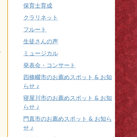
保育士育成
クラリネット
フルート
生徒さんの声
ミュージカル
発表会・コンサート
四條畷市のお薦めスポット & お知
らせ ♪
寝屋川市のお薦めスポット & お知
らせ ♪
門真市のお薦めスポット & お知ら
せ ♪