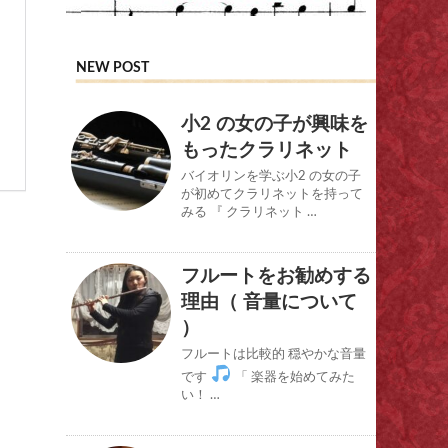
NEW POST
小2 の女の子が興味を
もったクラリネット
バイオリンを学ぶ小2 の女の子
が初めてクラリネットを持って
みる 『 クラリネット …
フルートをお勧めする
理由（ 音量について
）
フルートは比較的 穏やかな音量
です
「 楽器を始めてみた
い！ …