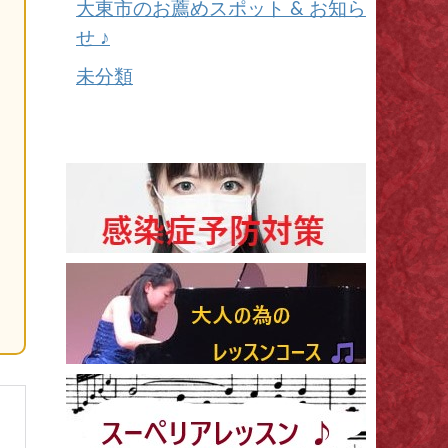
大東市のお薦めスポット & お知ら
せ ♪
未分類