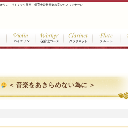
イオリン・リトミック教室、保育士資格音楽教室ならスウォナーレ
い
＜ 音楽をあきらめない為に ＞