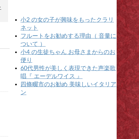
を
小2 の女の子が興味をもったクラリ
ネット
フルートをお勧めする理由（ 音量に
ついて ）
小4 の生徒ちゃん お母さまからのお
便り
60代男性が美しく表現できた声楽歌
唱『 エーデルワイス 』
四條畷市のお勧め 美味しいイタリア
ン