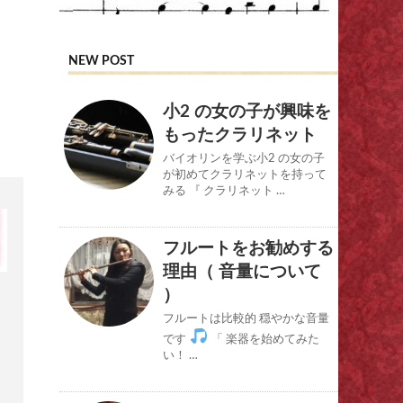
NEW POST
小2 の女の子が興味を
もったクラリネット
バイオリンを学ぶ小2 の女の子
が初めてクラリネットを持って
みる 『 クラリネット …
フルートをお勧めする
理由（ 音量について
）
フルートは比較的 穏やかな音量
です
「 楽器を始めてみた
い！ …