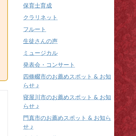
保育士育成
クラリネット
フルート
生徒さんの声
ミュージカル
発表会・コンサート
四條畷市のお薦めスポット & お知
らせ ♪
寝屋川市のお薦めスポット & お知
らせ ♪
門真市のお薦めスポット & お知ら
せ ♪