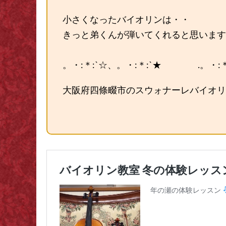
小さくなったバイオリンは・・
きっと弟くんが弾いてくれると思いま
。・:＊:`☆、。・:＊:`★ .。・:＊:
大阪府四條畷市のスウォナーレバイオリン