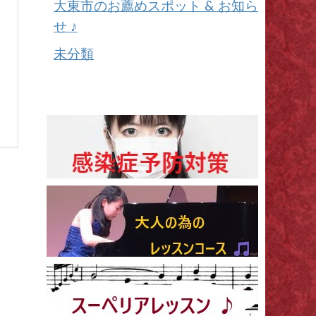
大東市のお薦めスポット & お知ら
せ ♪
未分類