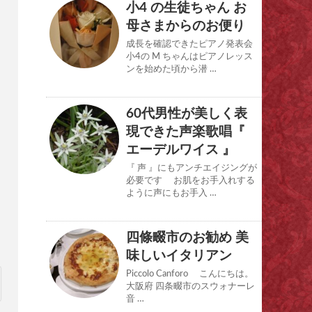
小4 の生徒ちゃん お
母さまからのお便り
成長を確認できたピアノ発表会
小4の M ちゃんはピアノレッス
ンを始めた頃から潜 …
60代男性が美しく表
現できた声楽歌唱『
エーデルワイス 』
『 声 』にもアンチエイジングが
必要です お肌をお手入れする
ように声にもお手入 …
四條畷市のお勧め 美
味しいイタリアン
Piccolo Canforo こんにちは。
大阪府 四条畷市のスウォナーレ
音 …