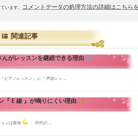
コメントデータの処理方法の詳細はこちら
使っています。
関連記事
さんがレッスンを継続できる理由
『 ピアノレッスン 』に『 声楽レッ …
ン『 E 線 』が鳴りにくい理由
ションは最強
30代の …