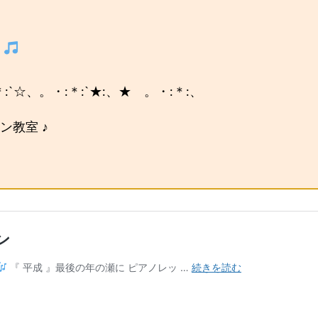
す
`☆、。・:＊:`★:、★ 。・:＊:、
教室 ♪