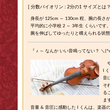
[ 分数バイオリン : 2分の1 サイズとは？
身長が 125cm ～ 130cm 程、腕の長さが 
平均的に小学校 2 ～ 3年生 くらいです
腕を伸ばしてゆったりと構えられる状態
『 ♪ ～ なんか いい音鳴ってない？ ＼(^o
や
I
音
そ
る
ま
音量 & 音圧に感動した I くんは、楽器