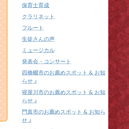
保育士育成
クラリネット
フルート
生徒さんの声
ミュージカル
発表会・コンサート
四條畷市のお薦めスポット & お知
らせ ♪
寝屋川市のお薦めスポット & お知
らせ ♪
門真市のお薦めスポット & お知ら
せ ♪