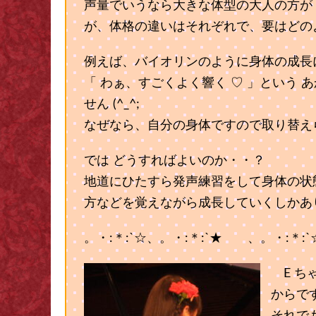
声量でいうなら大きな体型の大人の方が
が、体格の違いはそれぞれで、要はどの
例えば、バイオリンのように身体の成長
「 わぁ、すごくよく響く ♡ 」という
せん (^_^;
なぜなら、自分の身体ですので取り替え
では どうすればよいのか・・？
地道にひたすら発声練習をして身体の状
方などを覚えながら成長していくしかあ
。・:＊:`☆、。・:＊:`★ 、。・:＊:`
E ち
からで