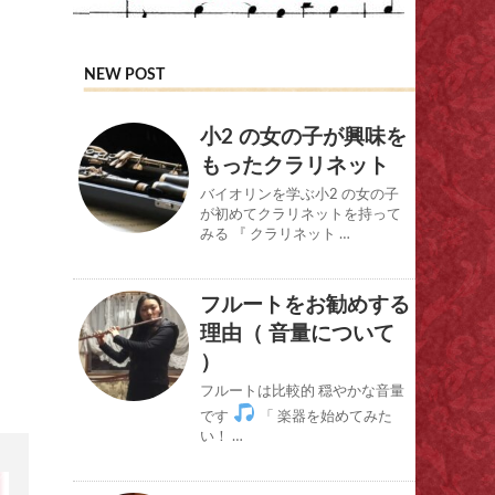
NEW POST
小2 の女の子が興味を
もったクラリネット
バイオリンを学ぶ小2 の女の子
が初めてクラリネットを持って
みる 『 クラリネット …
フルートをお勧めする
理由（ 音量について
）
フルートは比較的 穏やかな音量
です
「 楽器を始めてみた
い！ …