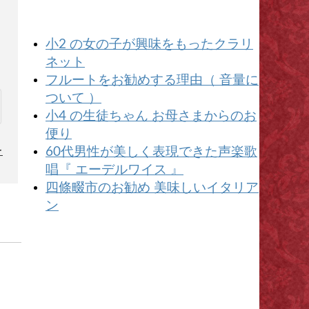
小2 の女の子が興味をもったクラリ
ネット
フルートをお勧めする理由（ 音量に
ついて ）
小4 の生徒ちゃん お母さまからのお
便り
を
60代男性が美しく表現できた声楽歌
唱『 エーデルワイス 』
四條畷市のお勧め 美味しいイタリア
ン