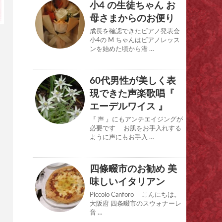
小4 の生徒ちゃん お
母さまからのお便り
成長を確認できたピアノ発表会
小4の M ちゃんはピアノレッス
ンを始めた頃から潜 …
60代男性が美しく表
現できた声楽歌唱『
エーデルワイス 』
『 声 』にもアンチエイジングが
必要です お肌をお手入れする
ように声にもお手入 …
四條畷市のお勧め 美
味しいイタリアン
Piccolo Canforo こんにちは。
大阪府 四条畷市のスウォナーレ
音 …