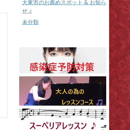
大東市のお薦めスポット & お知ら
せ ♪
未分類