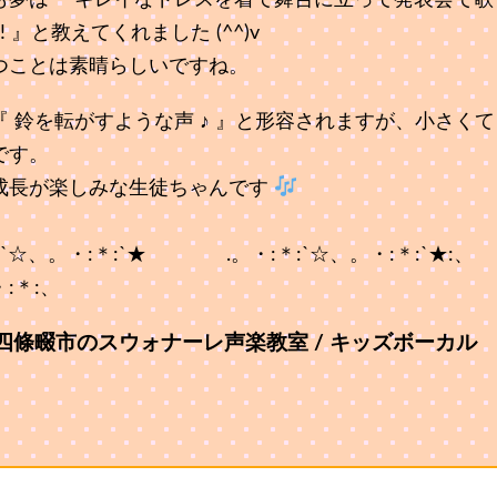
も夢は『 キレイなドレスを着て舞台に立って発表会で歌
!! 』と教えてくれました (^^)v
つことは素晴らしいですね。
『 鈴を転がすような声 ♪ 』と形容されますが、小さくて
です。
成長が楽しみな生徒ちゃんです
:`☆、。・:＊:`★ .。・:＊:`☆、。・:＊:`★:、
:＊:、
四條畷市のスウォナーレ声楽教室 / キッズボーカル