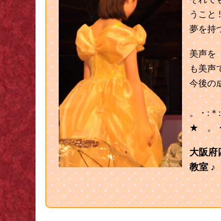
それで
うこと 
夢を持
美声を
も美声
今後の
。・:＊
★ 。・
大阪府
教室 ♪