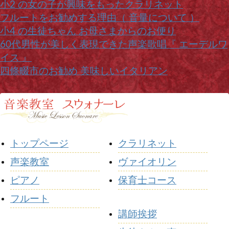
小2 の女の子が興味をもったクラリネット
フルートをお勧めする理由（ 音量について ）
小4 の生徒ちゃん お母さまからのお便り
60代男性が美しく表現できた声楽歌唱『 エーデルワ
イス 』
四條畷市のお勧め 美味しいイタリアン
トップページ
クラリネット
声楽教室
ヴァイオリン
ピアノ
保育士コース
フルート
講師挨拶