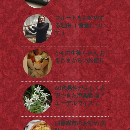
フルートをお勧めす
る理由（ 音量につい
て ）
小4 の生徒ちゃん お
母さまからのお便り
60代男性が美しく表
現できた声楽歌唱『
エーデルワイス 』
四條畷市のお勧め 美