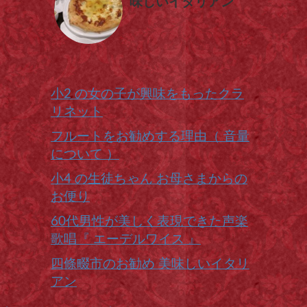
味しいイタリアン
小2 の女の子が興味をもったクラ
リネット
フルートをお勧めする理由（ 音量
について ）
小4 の生徒ちゃん お母さまからの
お便り
60代男性が美しく表現できた声楽
歌唱『 エーデルワイス 』
四條畷市のお勧め 美味しいイタリ
アン