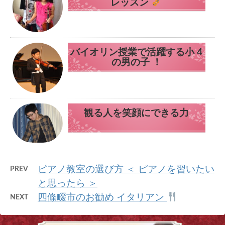
レッスン
バイオリン授業で活躍する小 4
の男の子 ！
観る人を笑顔にできる力
ピアノ教室の選び方 ＜ ピアノを習いたい
PREV
と思ったら ＞
四條畷市のお勧め イタリアン
NEXT