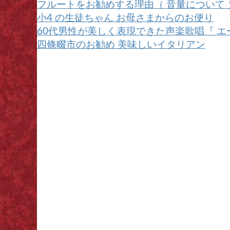
フルートをお勧めする理由（ 音量について 
小4 の生徒ちゃん お母さまからのお便り
60代男性が美しく表現できた声楽歌唱『 エ
四條畷市のお勧め 美味しいイタリアン