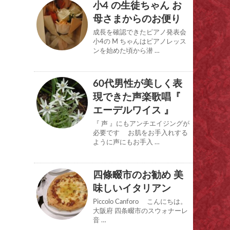
小4 の生徒ちゃん お
母さまからのお便り
成長を確認できたピアノ発表会
小4の M ちゃんはピアノレッス
ンを始めた頃から潜 …
60代男性が美しく表
現できた声楽歌唱『
エーデルワイス 』
『 声 』にもアンチエイジングが
必要です お肌をお手入れする
ように声にもお手入 …
四條畷市のお勧め 美
味しいイタリアン
Piccolo Canforo こんにちは。
大阪府 四条畷市のスウォナーレ
音 …