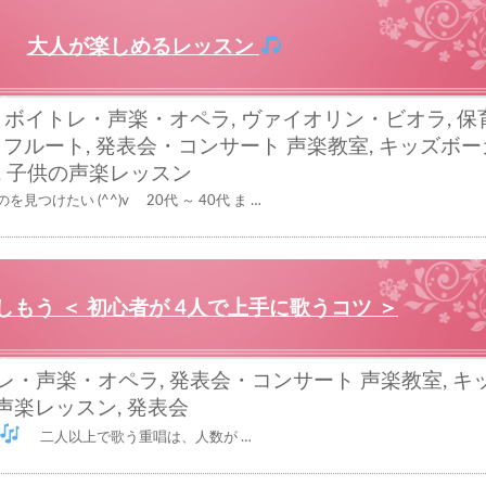
大人が楽しめるレッスン
,
ボイトレ・声楽・オペラ
,
ヴァイオリン・ビオラ
,
保
,
フルート
,
発表会・コンサート
声楽教室
,
キッズボー
,
子供の声楽レッスン
つけたい (^^)v 20代 ～ 40代 ま …
しもう ＜ 初心者が 4人で上手に歌うコツ ＞
レ・声楽・オペラ
,
発表会・コンサート
声楽教室
,
キ
声楽レッスン
,
発表会
二人以上で歌う重唱は、人数が …