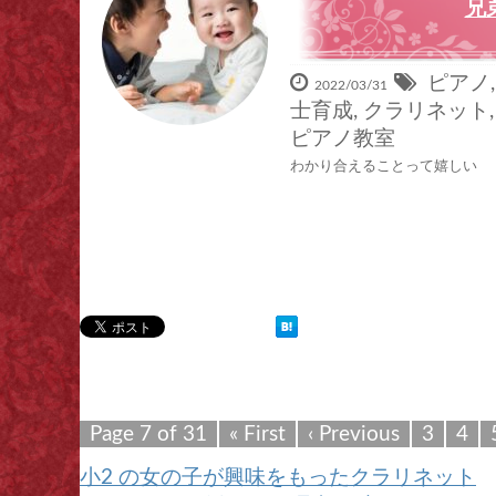
兄
ピアノ
2022/03/31
士育成
,
クラリネット
ピアノ教室
わかり合えることって嬉しい 
Page 7 of 31
« First
‹ Previous
3
4
小2 の女の子が興味をもったクラリネット