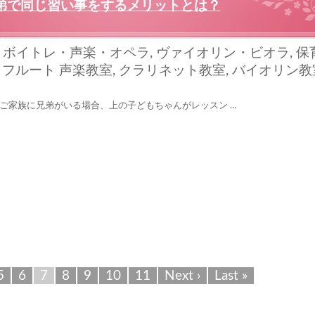
弟で同じ習い事をするメリットとは？
,
ボイトレ・声楽・オペラ
,
ヴァイオリン・ビオラ
,
保
,
フルート
声楽教室
,
クラリネット教室
,
バイオリン教
ご家族に兄弟がいる場合、上の子どもちゃんがレッスン …
5
6
7
8
9
10
11
Next ›
Last »