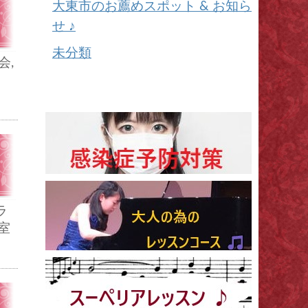
大東市のお薦めスポット & お知ら
せ ♪
未分類
会
,
ラ
室