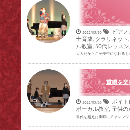
ピアノ
2022/05/30
士育成
,
クラリネット
ル教室
,
50代レッスン
大人だからこそ夢中になれるものを見
重唱を楽
ボイト
2022/05/20
ボーカル教室
,
子供の
世代を超えた重唱にチャレンジ