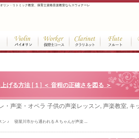
イオリン・リトミック教室、保育士資格音楽教室ならスウォナーレ
上げる方法 [ 1 ] ＜ 音程の正確さを図る ＞
レ・声楽・オペラ
子供の声楽レッスン
,
声楽教室
,
キ
ン ♪ 寝屋川市から通われる A ちゃんが声楽 …