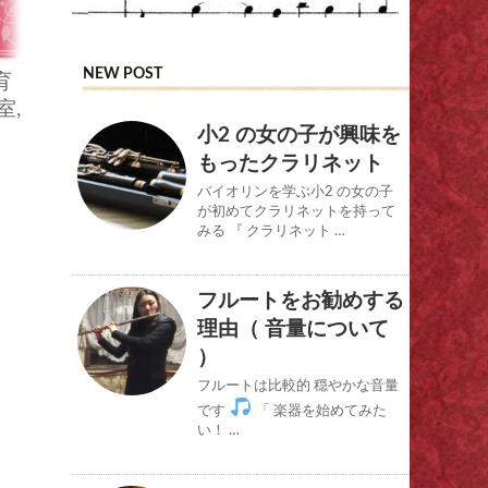
NEW POST
育
室
,
小2 の女の子が興味を
もったクラリネット
バイオリンを学ぶ小2 の女の子
が初めてクラリネットを持って
みる 『 クラリネット …
フルートをお勧めする
理由（ 音量について
）
フルートは比較的 穏やかな音量
です
「 楽器を始めてみた
い！ …