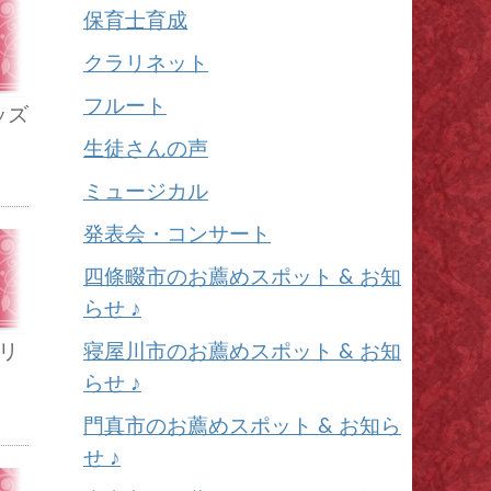
保育士育成
クラリネット
フルート
ッズ
生徒さんの声
ミュージカル
発表会・コンサート
四條畷市のお薦めスポット & お知
らせ ♪
寝屋川市のお薦めスポット & お知
リ
らせ ♪
門真市のお薦めスポット & お知ら
せ ♪