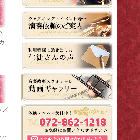
育
カ
ッズ