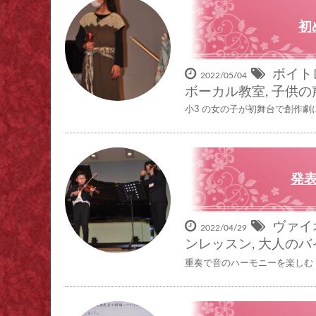
初
ボイト
2022/05/04
ボーカル教室
,
子供の
小3 の女の子が初舞台で創作劇に
発表
ヴァイ
2022/04/29
ンレッスン
,
大人のバ
重奏で音のハーモニーを楽しむ