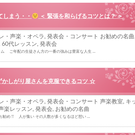
てしまう・・
＜ 緊張を和らげるコツとは？ ＞
レ・声楽・オペラ
,
発表会・コンサート
お勧めの名曲
,
60代レッスン
,
発表会
テム ご年配の生徒さん方の一番の強みは豊富な人生 …
ずかしがり屋さんを克服できるコツ ☆
レ・声楽・オペラ
,
発表会・コンサート
声楽教室
,
キ
声楽レッスン
,
発表会
,
お勧めの名曲
勧め !! 人が集い その人数が多くなるほど想い …