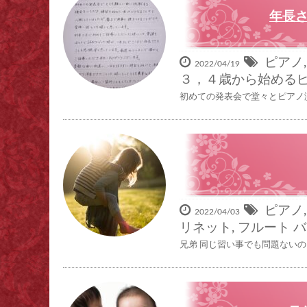
年長さ
ピアノ
2022/04/19
３，４歳から始める
初めての発表会で堂々とピアノ演奏
ピアノ
2022/04/03
リネット
,
フルート
バ
兄弟 同じ習い事でも問題ない