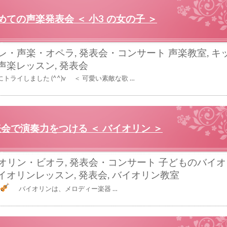
めての声楽発表会 ＜ 小3 の女の子 ＞
レ・声楽・オペラ
,
発表会・コンサート
声楽教室
,
キ
声楽レッスン
,
発表会
トライしました (^^)v ＜ 可愛い素敵な歌 …
会で演奏力をつける ＜ バイオリン ＞
オリン・ビオラ
,
発表会・コンサート
子どものバイオ
イオリンレッスン
,
発表会
,
バイオリン教室
バイオリンは、メロディー楽器 …