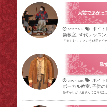
人前であがっ
ボイト
2022/05/14
楽教室
,
50代レッスン
『 楽しむ！ 』という成長アイ
恥
ボイト
2022/05/06
ボーカル教室
,
子供の
恥ずかしがり屋さんにこそ歌はお