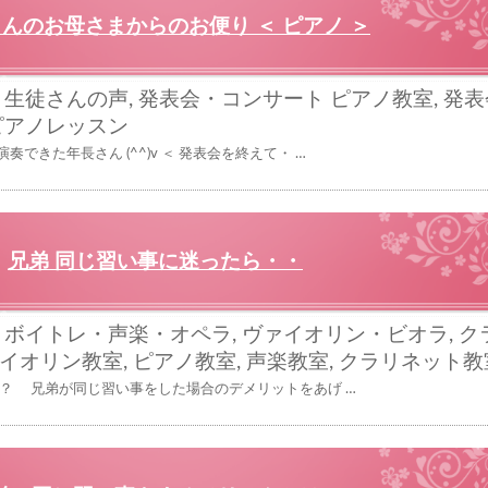
んのお母さまからのお便り ＜ ピアノ ＞
,
生徒さんの声
,
発表会・コンサート
ピアノ教室
,
発表
ピアノレッスン
できた年長さん (^^)v ＜ 発表会を終えて・ …
兄弟 同じ習い事に迷ったら・・
,
ボイトレ・声楽・オペラ
,
ヴァイオリン・ビオラ
,
ク
イオリン教室
,
ピアノ教室
,
声楽教室
,
クラリネット教
の？ 兄弟が同じ習い事をした場合のデメリットをあげ …