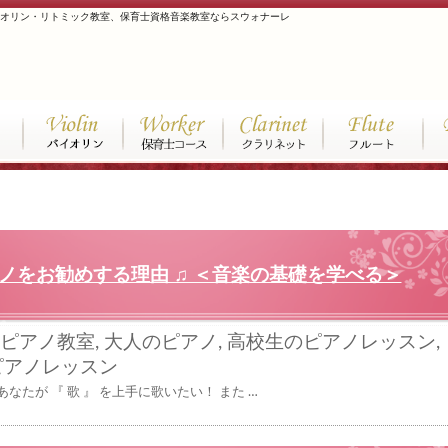
イオリン・リトミック教室、保育士資格音楽教室ならスウォナーレ
ノをお勧めする理由 ♫ ＜音楽の基礎を学べる＞
ピアノ教室
,
大人のピアノ
,
高校生のピアノレッスン
,
ピアノレッスン
なたが 『 歌 』 を上手に歌いたい！ また …