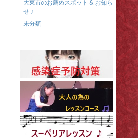
大東市のお薦めスポット & お知ら
せ ♪
未分類