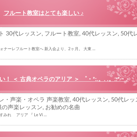
フルート教室はとても楽しい ♪
ト
30代レッスン
,
フルート教室
,
40代レッスン
,
50代
ナーレフルート教室へ 新入会より、2ヶ月。 大東 …
 ＜ 古典オペラのアリア ＞ ゜・*:.。. .。.:*・♪
レ・声楽・オペラ
声楽教室
,
40代レッスン
,
50代レッ
供の声楽レッスン
,
お勧めの名曲
e すみれ アリア 『 Le Vi …