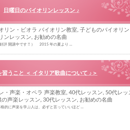
日曜日のバイオリンレッスン ♪
オリン・ビオラ
バイオリン教室
,
子どものバイオリン
リンレッスン
,
お勧めの名曲
 開講中です !! ） 2015 年の夏より …
習うこと ＜ イタリア歌曲について ♪＞
レ・声楽・オペラ
声楽教室
,
40代レッスン
,
50代レッ
供の声楽レッスン
,
30代レッスン
,
お勧めの名曲
 本格的に声楽を学ぶ人は、必ずと言っていいほど …