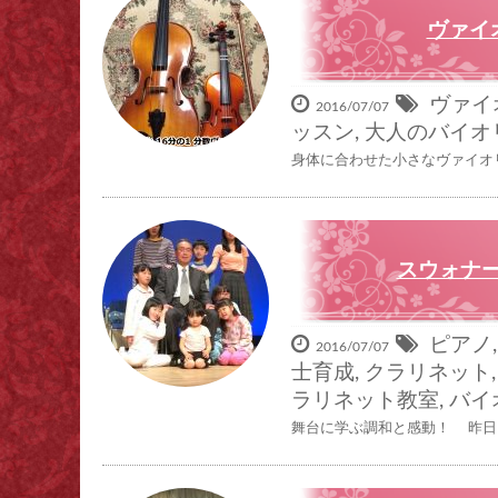
ヴァイ
ヴァイ
2016/07/07
ッスン
,
大人のバイオ
身体に合わせた小さなヴァイオ
スウォナーレ
ピアノ
2016/07/07
士育成
,
クラリネット
ラリネット教室
,
バイ
舞台に学ぶ調和と感動！ 昨日、