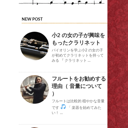
NEW POST
小2 の女の子が興味を
もったクラリネット
バイオリンを学ぶ小2 の女の子
が初めてクラリネットを持って
みる 『 クラリネット …
フルートをお勧めする
理由（ 音量について
）
フルートは比較的 穏やかな音量
です
「 楽器を始めてみた
い！ …