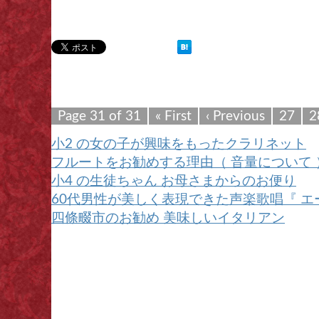
Page 31 of 31
« First
‹ Previous
27
2
小2 の女の子が興味をもったクラリネット
フルートをお勧めする理由（ 音量について 
小4 の生徒ちゃん お母さまからのお便り
60代男性が美しく表現できた声楽歌唱『 エ
四條畷市のお勧め 美味しいイタリアン