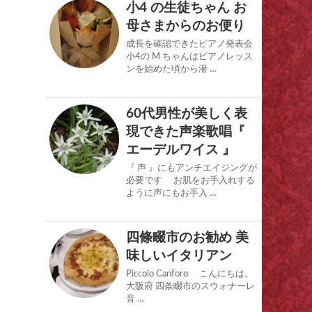
小4 の生徒ちゃん お
母さまからのお便り
成長を確認できたピアノ発表会
小4の M ちゃんはピアノレッス
ンを始めた頃から潜 …
60代男性が美しく表
現できた声楽歌唱『
エーデルワイス 』
『 声 』にもアンチエイジングが
必要です お肌をお手入れする
ように声にもお手入 …
四條畷市のお勧め 美
味しいイタリアン
Piccolo Canforo こんにちは。
大阪府 四条畷市のスウォナーレ
音 …