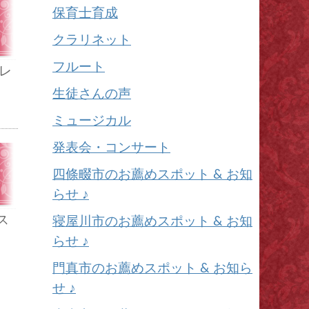
保育士育成
クラリネット
フルート
レ
生徒さんの声
ミュージカル
発表会・コンサート
四條畷市のお薦めスポット & お知
らせ ♪
ス
寝屋川市のお薦めスポット & お知
らせ ♪
門真市のお薦めスポット & お知ら
せ ♪