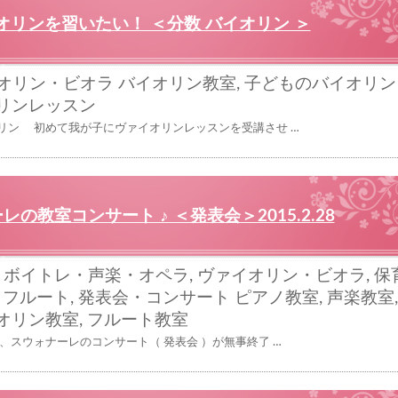
オリンを習いたい！ ＜分数 バイオリン ＞
オリン・ビオラ
バイオリン教室
,
子どものバイオリン
リンレッスン
リン 初めて我が子にヴァイオリンレッスンを受講させ …
の教室コンサート ♪ ＜発表会＞2015.2.28
,
ボイトレ・声楽・オペラ
,
ヴァイオリン・ビオラ
,
保
,
フルート
,
発表会・コンサート
ピアノ教室
,
声楽教室
オリン教室
,
フルート教室
スウォナーレのコンサート（ 発表会 ）が無事終了 …