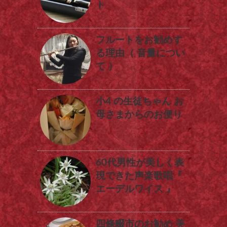
ト
フルートをお勧めす
る理由（ 音量につい
て ）
小4 の生徒ちゃん お
母さまからのお便り
60代男性が美しく表
現できた声楽歌唱『
エーデルワイス 』
四條畷市のお勧め 美